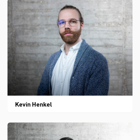
STUDIUM
Kevin Henkel
FACHBEREICH
THEMEN