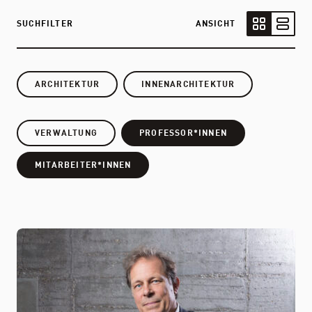
SUCHFILTER
ANSICHT
Kartenansic
Listen
ARCHITEKTUR
INNENARCHITEKTUR
VERWALTUNG
PROFESSOR*INNEN
MITARBEITER*INNEN