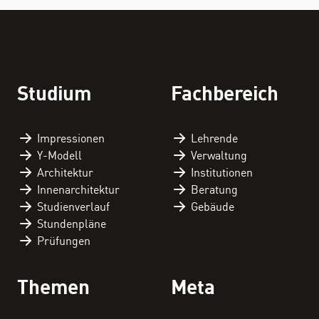
THEMEN
Personenverzeichnis
Studium
Fachbereich
Fachbereichskalender
Impressionen
Lehrende
Downloads
Y-Modell
Verwaltung
Architektur
Institutionen
Kontakt
Innenarchitektur
Beratung
Studienverlauf
Gebäude
Stundenpläne
Prüfungen
Themen
Meta