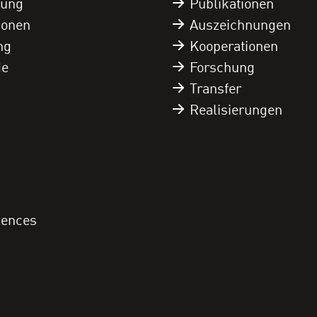
tung
Publikationen
tionen
Auszeichnungen
ng
Kooperationen
de
Forschung
Transfer
Realisierungen
iences