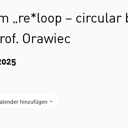
 „re*loop – circular 
rof. Orawiec
2025
alender hinzufügen