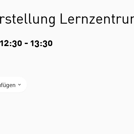
orstellung Lernzentr
 12:30
-
13:30
ufügen