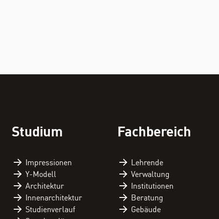
FACHBEREICH
THEMEN
Personenverzeichnis
Fachbereichskalender
Studium
Fachbereich
Downloads
Kontakt
Impressionen
Lehrende
Y-Modell
Verwaltung
Architektur
Institutionen
Innenarchitektur
Beratung
Studienverlauf
Gebäude