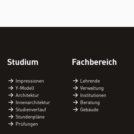
FACHBEREICH
THEMEN
Personenverzeichnis
Studium
Fachbereich
Fachbereichskalender
Downloads
Impressionen
Lehrende
Y-Modell
Verwaltung
Kontakt
Architektur
Institutionen
Innenarchitektur
Beratung
Studienverlauf
Gebäude
Stundenpläne
Prüfungen