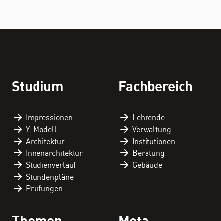
THEMEN
Personenverzeichnis
Studium
Fachbereich
Fachbereichskalender
Downloads
Impressionen
Lehrende
Y-Modell
Verwaltung
Kontakt
Architektur
Institutionen
Innenarchitektur
Beratung
Studienverlauf
Gebäude
Stundenpläne
Prüfungen
Themen
Meta