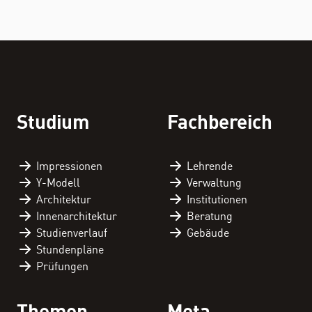
THEMEN
Personenverzeichnis
Studium
Fachbereich
Fachbereichskalender
Downloads
Impressionen
Lehrende
Y-Modell
Verwaltung
Kontakt
Architektur
Institutionen
Innenarchitektur
Beratung
Studienverlauf
Gebäude
Stundenpläne
Prüfungen
Themen
Meta