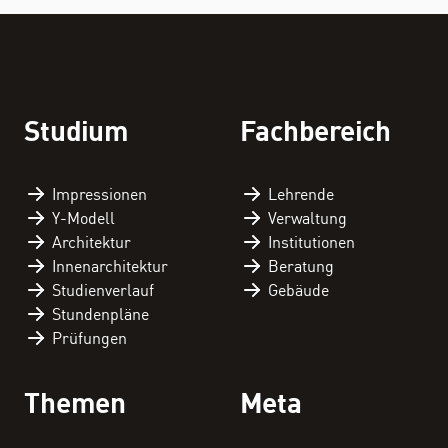
STUDIUM
Studium
Fachbereich
FACHBEREICH
Impressionen
Lehrende
THEMEN
Y-Modell
Verwaltung
Architektur
Institutionen
Innenarchitektur
Beratung
Studienverlauf
Gebäude
Personenverzeichnis
Stundenpläne
Prüfungen
Fachbereichskalender
Themen
Meta
Downloads