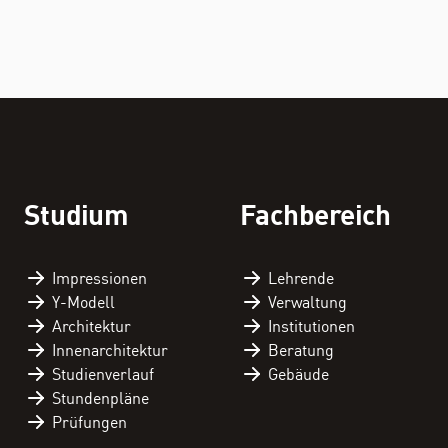
STUDIUM
FACHBEREICH
Studium
Fachbereich
THEMEN
Impressionen
Lehrende
Y-Modell
Verwaltung
Architektur
Institutionen
Innenarchitektur
Beratung
Personenverzeichnis
Studienverlauf
Gebäude
Stundenpläne
Fachbereichskalender
Prüfungen