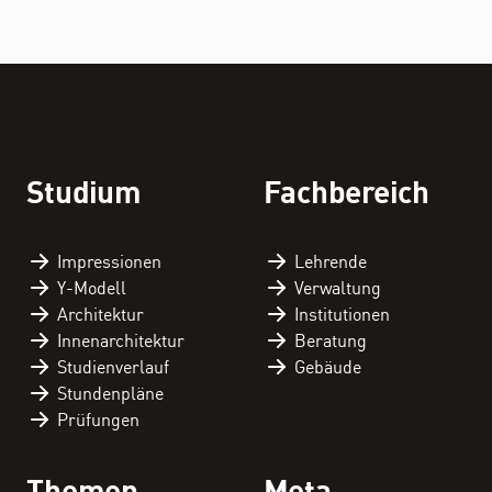
THEMEN
Personenverzeichnis
Studium
Fachbereich
Fachbereichskalender
Downloads
Impressionen
Lehrende
Y-Modell
Verwaltung
Kontakt
Architektur
Institutionen
Innenarchitektur
Beratung
Studienverlauf
Gebäude
Stundenpläne
Prüfungen
Themen
Meta