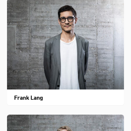
STUDIUM
Frank Lang
FACHBEREICH
THEMEN