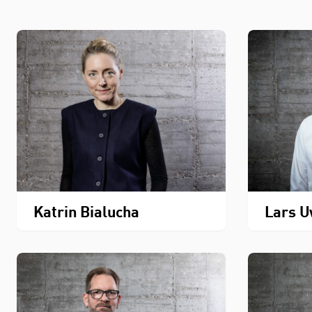
Katrin Bialucha
Lars U