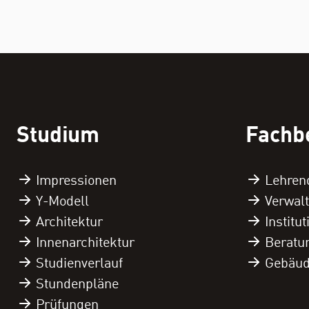
Studium
Fachb
Impressionen
Lehren
Y-Modell
Verwal
Architektur
Institu
Innenarchitektur
Beratu
Studienverlauf
Gebäu
Stundenpläne
Prüfungen