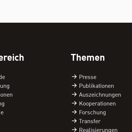
ereich
Themen
de
Presse
tung
Publikationen
tionen
Auszeichnungen
ng
Kooperationen
de
Forschung
Transfer
Realisierungen