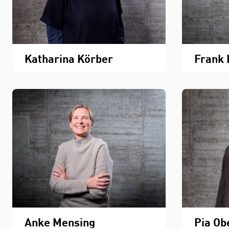
Katharina Körber
Frank 
Anke Mensing
Pia O