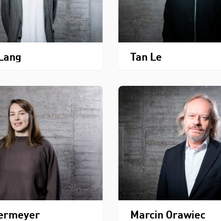
Lang
Tan Le
bermeyer
Marcin Orawiec