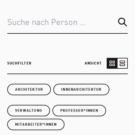
SUCHFILTER
ANSICHT
Kartenansic
Listen
ARCHITEKTUR
INNENARCHITEKTUR
VERWALTUNG
PROFESSOR*INNEN
MITARBEITER*INNEN