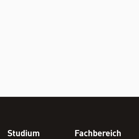
STUDIUM
FACHBEREICH
THEMEN
Personenverzeichnis
Fachbereichskalender
Downloads
Kontakt
Studium
Fachbereich