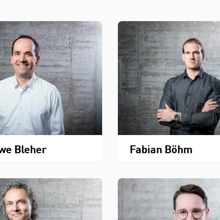
we Bleher
Fabian Böhm