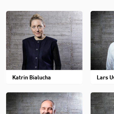
Katrin Bialucha
Lars U