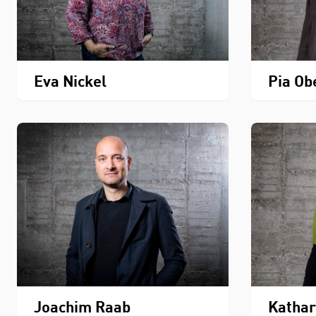
Eva Nickel
Pia O
Joachim Raab
Kathar